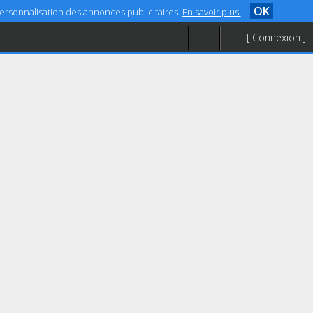
OK
 personnalisation des annonces publicitaires.
En savoir plus.
[ Connexion ]