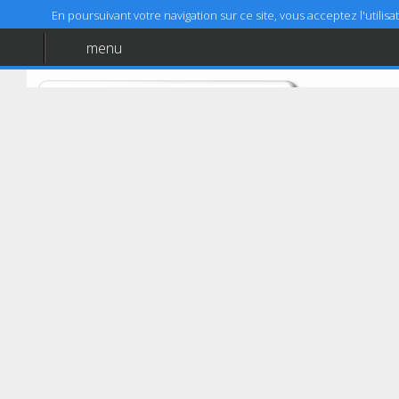
En poursuivant votre navigation sur ce site, vous acceptez l'utili
menu
Accueil
Aide
Mentions légales
Hesdin
CONTRÔLE TECHNIQUE HESDIN
8 rue du pont Cacheleux
62140
Hesdin
03 21 81 04 04
03 21 86 52 04
Coordonnées GPS :
50,372586 (50°22'21,31")
Latitude :
2,04447 (2°2'40,09")
Longitude :
Prendre RDV